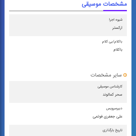
مشخصات موسیقی
شیوه اجرا
اركستر
باكلام/بی كلام
باکلام
سایر مشخصات
كارشناس موسیقی
سحر کمالوند
دبیرسرویس
علی جعفری فوتمی
تاریخ بارگذاری