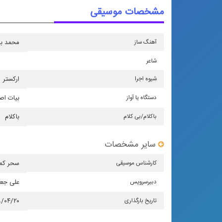
مشخصات موسیقی
آهنگ ساز
محمد بی
شاعر
شیوه اجرا
اركستر
دستگاه یا آواز
بیات اص
باكلام/بی كلام
باکلام
سایر مشخصات
كارشناس موسیقی
سحر کما
دبیرسرویس
علی جع
تاریخ بارگذاری
۹/۰۴/۲۰