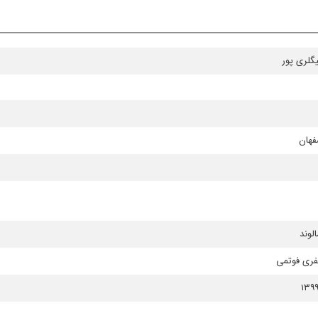
گلری پور
فهان
لوند
فری فوتمی
۱۳۹