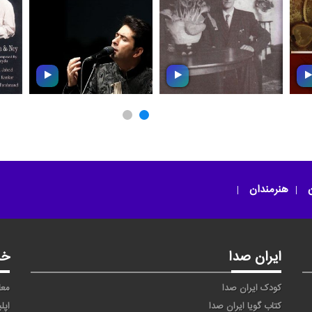
تو بهار منی
مناجات ۹۴
ن
هنرمندان
ایران صدا
خد
کودک ایران صدا
معا
کتاب گویا ایران صدا
اپل