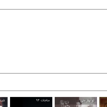
تو بهار منی
مناجات ۹۴
شیدا
\
\