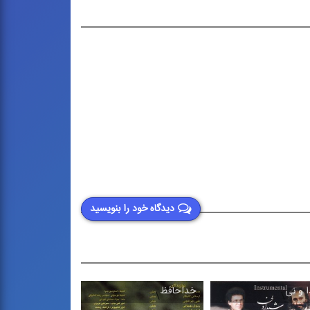
دیدگاه خود را بنویسید
 و نی
خداحافظ
صد رنگ رنگ ۱
\
\
\