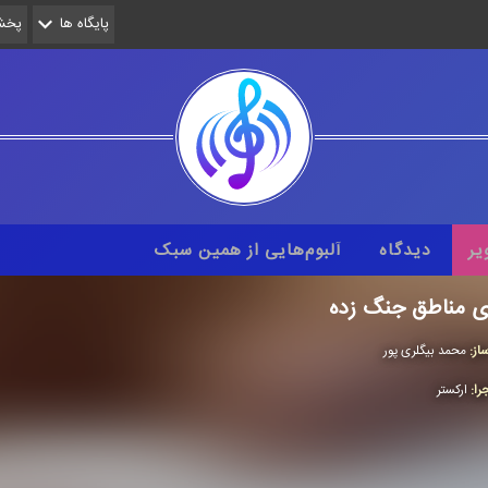
پایگاه ها
پخش 
یر
دیدگاه
آلبوم‌هایی از همین سبک
ی مناطق جنگ زده
از:
محمد بیگلری پور
را:
اركستر