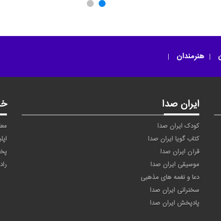
از یاد رفته
به اصفهان رو
ن
هنرمندان
ایران صدا
خد
کودک ایران صدا
معا
کتاب گویا ایران صدا
اپل
قرآن ایران صدا
پخ
موسیقی ایران صدا
راد
دعا و نغمه های مذهبی
سخنرانی ایران صدا
پادپخش ایران صدا