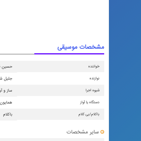
مشخصات موسیقی
خواننده
حسین ق
نوازنده
جلیل شه
شیوه اجرا
ساز و آو
دستگاه یا آواز
همایون
باكلام/بی كلام
باکلام
سایر مشخصات