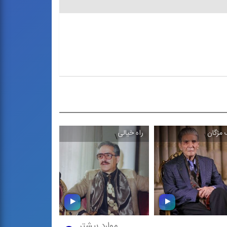
 مژگان
راه خیالی
قصه عاشقی
\
\
\
موارد بیشتر