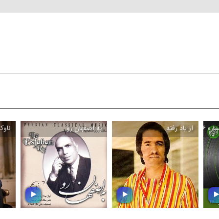
ره ۴۶
از یاد رفته
به اصفهان رو
ناوک
\
\