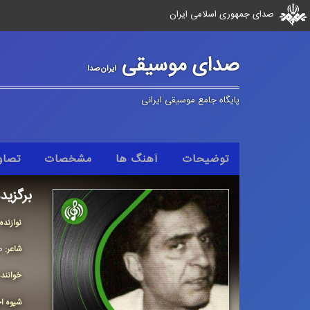
صدای جمهوری اسلامی ایران
صدای موسیقی
ایران‌صدا
پایگاه جامع موسیقی ایرانی
توضیحات
آهنگ ها
مشخصات
تصاو
برگزیده
نوازنده
شاعر:
ص
خوانند
شیوه اج