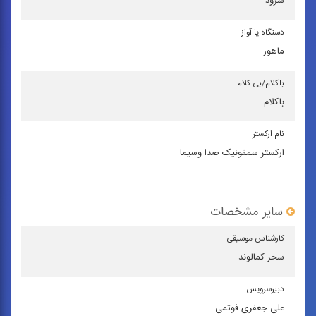
سرود
دستگاه یا آواز
ماهور
باكلام/بی كلام
باکلام
نام اركستر
ارکستر سمفونیک صدا وسیما
سایر مشخصات
كارشناس موسیقی
سحر کمالوند
دبیرسرویس
علی جعفری فوتمی