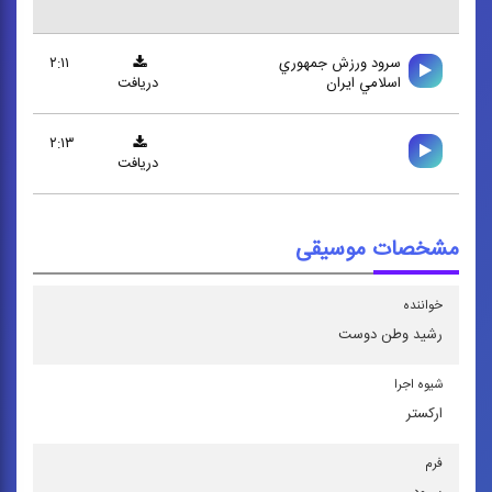
سرود ورزش جمهوري
۲:۱۱
اسلامي ايران
دریافت
۲:۱۳
دریافت
مشخصات موسیقی
خواننده
رشید وطن ‌دوست
شیوه اجرا
اركستر
فرم